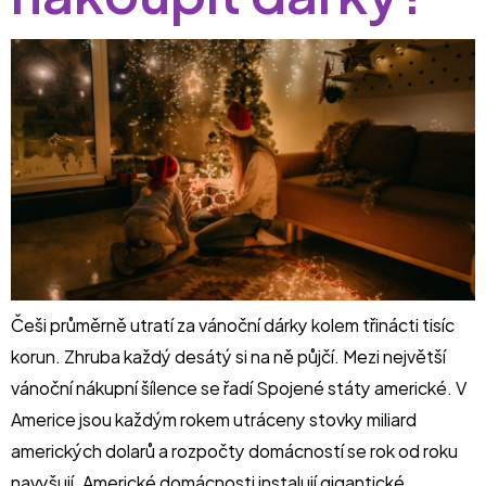
Češi průměrně utratí za vánoční dárky kolem třinácti tisíc
korun. Zhruba každý desátý si na ně půjčí. Mezi největší
vánoční nákupní šílence se řadí Spojené státy americké. V
Americe jsou každým rokem utráceny stovky miliard
amerických dolarů a rozpočty domácností se rok od roku
navyšují. Americké domácnosti instalují gigantické