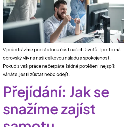
V práci trávíme podstatnou část našich životů. I proto má
obrovský vliv na naši celkovou náladu a spokojenost.
Pokud z vaší práce nečerpáte žádné potěšení, nejspíš
váháte, jestli zůstat nebo odejít.
Přejídání: Jak se
snažíme zajíst
samotu