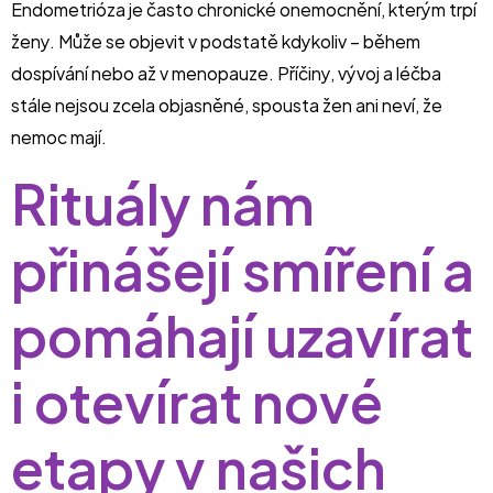
Endometrióza je často chronické onemocnění, kterým trpí
ženy. Může se objevit v podstatě kdykoliv – během
dospívání nebo až v menopauze. Příčiny, vývoj a léčba
stále nejsou zcela objasněné, spousta žen ani neví, že
nemoc mají.
Rituály nám
přinášejí smíření a
pomáhají uzavírat
i otevírat nové
etapy v našich