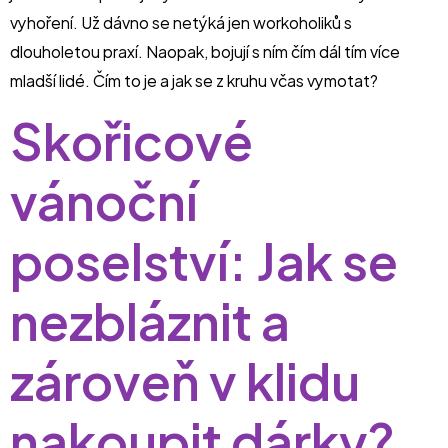
vyhoření. Už dávno se netýká jen workoholiků s
dlouholetou praxí. Naopak, bojují s ním čím dál tím více
mladší lidé. Čím to je a jak se z kruhu včas vymotat?
Skořicové
vánoční
poselství: Jak se
nezbláznit a
zároveň v klidu
nakoupit dárky?