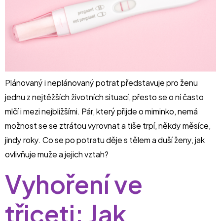
Plánovaný i neplánovaný potrat představuje pro ženu
jednu z nejtěžších životních situací, přesto se o ní často
mlčí i mezi nejbližšími. Pár, který přijde o miminko, nemá
možnost se se ztrátou vyrovnat a tiše trpí, někdy měsíce,
jindy roky. Co se po potratu děje s tělem a duší ženy, jak
ovlivňuje muže a jejich vztah?
Vyhoření ve
třiceti: Jak