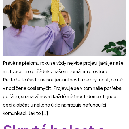
Právě na přelomu roku se vždy nejvíce projeví, jaká je naše
motivace pro pořádek v našem domácím prostoru.
Protože to často nejsou jen nutnost a nezbytnost, co nás
v noci žene cosi smýčit. Projevuje se v tom naše potřeba
po řádu, snaha věnovat každé místnosti doma stejnou
péči a občas u někoho úklid nahrazuje nefungující
komunikaci. Jak to […]