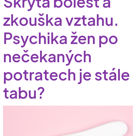
Skrytá bolest a
zkouška vztahu.
Psychika žen po
nečekaných
potratech je stále
tabu?