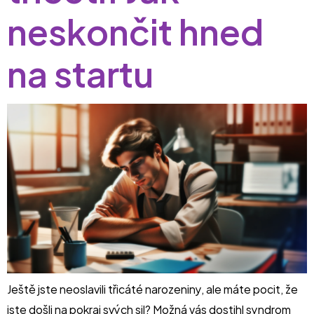
neskončit hned
na startu
Ještě jste neoslavili třicáté narozeniny, ale máte pocit, že
jste došli na pokraj svých sil? Možná vás dostihl syndrom