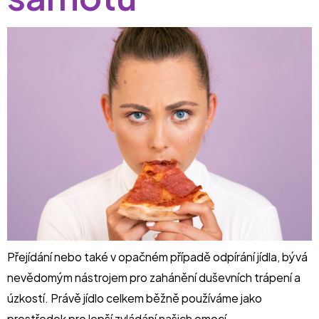
Přejídání nebo také v opačném případě odpírání jídla, bývá
nevědomým nástrojem pro zahánění duševních trápení a
úzkostí. Právě jídlo celkem běžně používáme jako
prostředek pro lepší zvládání našich emocí.