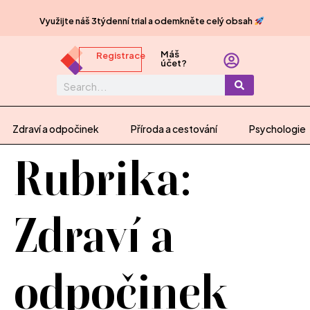
Využijte náš 3týdenní trial a odemkněte celý obsah
Máš
Registrace
účet?
Zdraví a odpočinek
Příroda a cestování
Psychologie
Rubrika:
Zdraví a
odpočinek