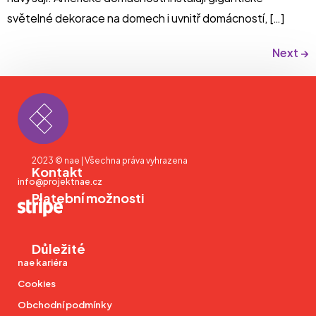
světelné dekorace na domech i uvnitř domácností, […]
Next
→
2023 © nae | Všechna práva vyhrazena
Kontakt
info@projektnae.cz
Platební možnosti
Důležité
nae kariéra
Cookies
Obchodní podmínky