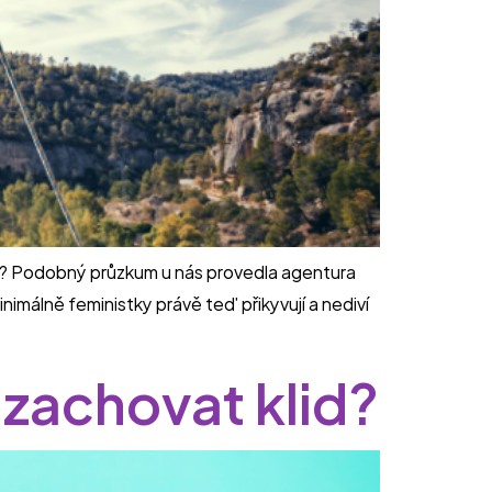
li? Podobný průzkum u nás provedla agentura
nimálně feministky právě teď přikyvují a nediví
ě zachovat klid?