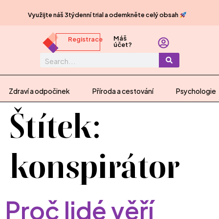
Využijte náš 3týdenní trial a odemkněte celý obsah
Máš
Registrace
účet?
Zdraví a odpočinek
Příroda a cestování
Psychologie
Štítek:
konspirátor
Proč lidé věří