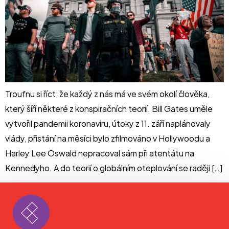
Troufnu si říct, že každý z nás má ve svém okolí člověka,
který šíří některé z konspiračních teorií. Bill Gates uměle
vytvořil pandemii koronaviru, útoky z 11. září naplánovaly
vlády, přistání na měsíci bylo zfilmováno v Hollywoodu a
Harley Lee Oswald nepracoval sám při atentátu na
Kennedyho. A do teorií o globálním oteplování se raději […]