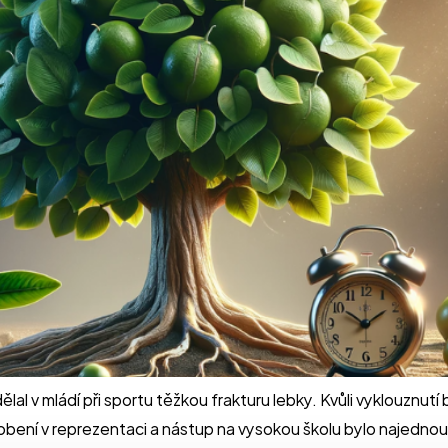
al v mládí při sportu těžkou frakturu lebky. Kvůli vyklouznutí
Působení v reprezentaci a nástup na vysokou školu bylo najedn