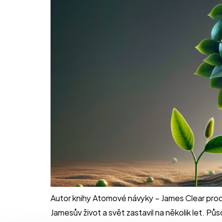
Autor knihy Atomové návyky – James Clear proděl
Jamesův život a svět zastavil na několik let. 