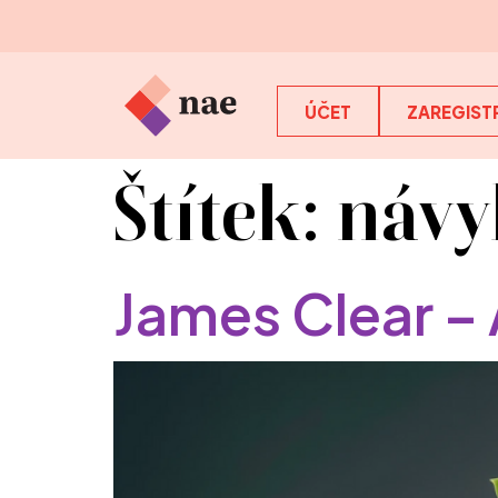
ÚČET
ZAREGISTR
Štítek:
návy
James Clear –