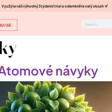
Využijte náš výhodný 3týdenní trial a odemkněte celý obsah
UJ SE
ky
 Atomové návyky