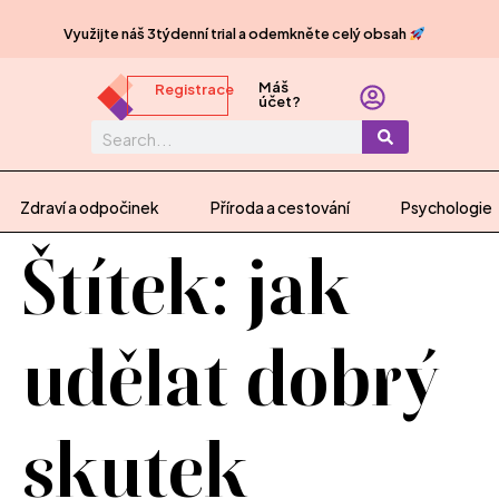
Využijte náš 3týdenní trial a odemkněte celý obsah
Máš
Registrace
účet?
Zdraví a odpočinek
Příroda a cestování
Psychologie
Štítek:
jak
udělat dobrý
skutek