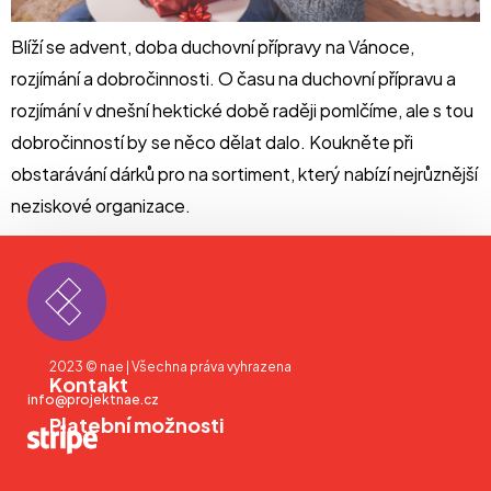
Blíží se advent, doba duchovní přípravy na Vánoce,
rozjímání a dobročinnosti. O času na duchovní přípravu a
rozjímání v dnešní hektické době raději pomlčíme, ale s tou
dobročinností by se něco dělat dalo. Koukněte při
obstarávání dárků pro na sortiment, který nabízí nejrůznější
neziskové organizace.
2023 © nae | Všechna práva vyhrazena
Kontakt
info@projektnae.cz
Platební možnosti